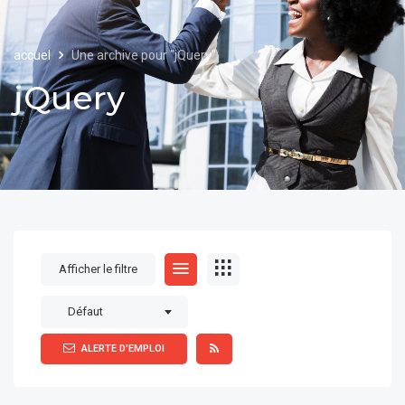
accuel
Une archive pour "jQuery"
jQuery
Afficher le filtre
Défaut
ALERTE D'EMPLOI