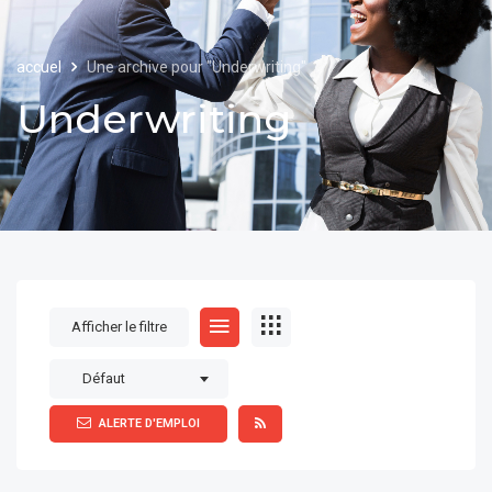
accuel
Une archive pour "Underwriting"
Underwriting
Afficher le filtre
Défaut
ALERTE D'EMPLOI