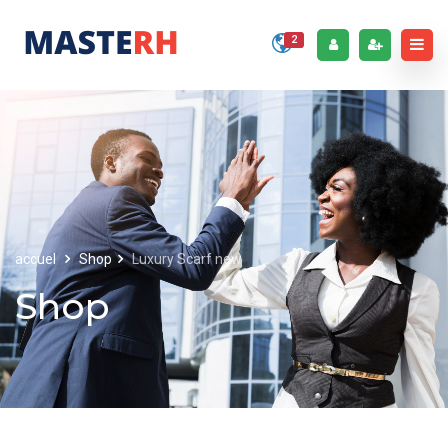
2
accuel
Shop
Luxury Scarf new
Shop