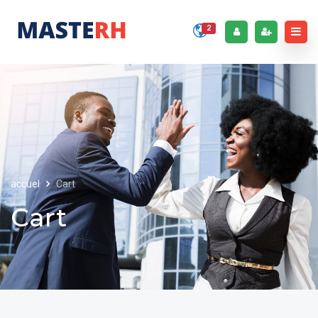
2
accuel
Cart
Cart